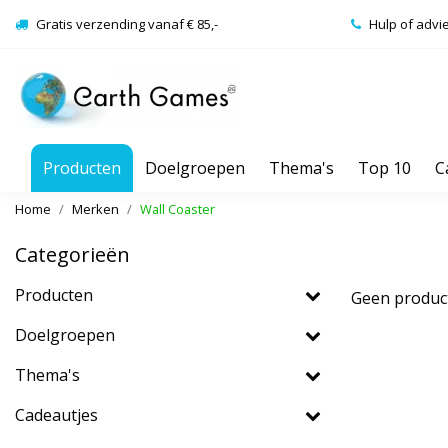
Gratis verzending vanaf € 85,-
Hulp of advi
Producten
Doelgroepen
Thema's
Top 10
C
Home
Merken
Wall Coaster
Categorieën
Producten
Geen produc
Doelgroepen
Thema's
Cadeautjes