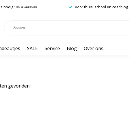
es nodig? 06 45440688
Voor thuis, school en coaching
adeautjes
SALE
Service
Blog
Over ons
ten gevonden!