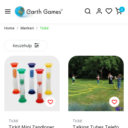
0
Home
Merken
Tickit
Keuzehulp
Tickit
Tickit
Tickit Mini Zandloper
Talking Tubes Telefo