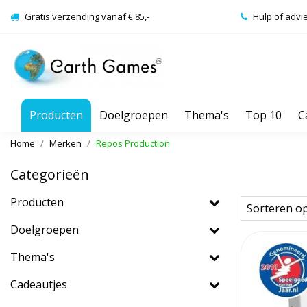
Gratis verzending vanaf € 85,-
Hulp of advi
Producten
Doelgroepen
Thema's
Top 10
C
Home
Merken
Repos Production
Categorieën
Producten
Sorteren o
Doelgroepen
Thema's
Cadeautjes