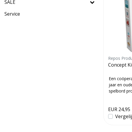
SALE
Service
Repos Produ
Concept Ki
Een coöpera
jaar en oud
spelbord pr
zovee...
EUR 24,95
Vergeli