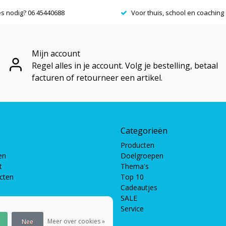
es nodig? 06 45440688
Voor thuis, school en coaching
Mijn account
Regel alles in je account. Volg je bestelling, betaal
facturen of retourneer een artikel.
Categorieën
Producten
en
Doelgroepen
t
Thema's
ucten
Top 10
Cadeautjes
SALE
Service
pellen
len
Meer over cookies »
Nee