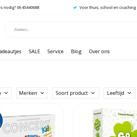
es nodig? 06 45440688
Voor thuis, school en coaching
adeautjes
SALE
Service
Blog
Over ons
p
Merken
Soort product
Leeftijd