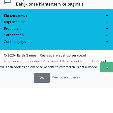
Bekijk onze klantenservice pagina's
Klantenservice
Mijn account
Producten
Categorieën
Contactgegevens
© 2026 - Earth Games | Realisatie:
webshop-service.nl
Algemene voorwaarden
|
Disclaimer
|
Privacy verklaring
|
Sitemap
|
Wij slaan cookies op om onze website te verbeteren. Is dat akkoord?
RSS Feed
Ja
Meer over cookies »
Nee