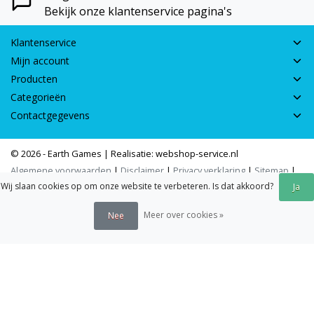
Bekijk onze klantenservice pagina's
Klantenservice
Mijn account
Producten
Categorieën
Contactgegevens
© 2026 - Earth Games | Realisatie:
webshop-service.nl
Algemene voorwaarden
|
Disclaimer
|
Privacy verklaring
|
Sitemap
|
Wij slaan cookies op om onze website te verbeteren. Is dat akkoord?
RSS Feed
Ja
Meer over cookies »
Nee