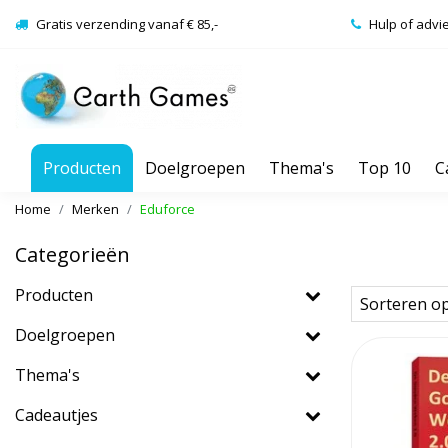
Gratis verzending vanaf € 85,-
Hulp of advi
Producten
Doelgroepen
Thema's
Top 10
C
Home
Merken
Eduforce
Categorieën
Producten
Sorteren o
Doelgroepen
Thema's
Cadeautjes