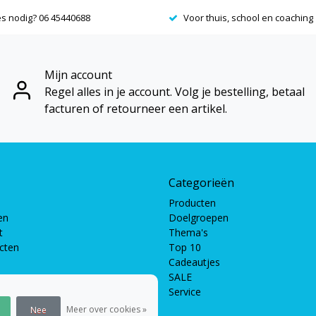
es nodig? 06 45440688
Voor thuis, school en coaching
Mijn account
Regel alles in je account. Volg je bestelling, betaal
facturen of retourneer een artikel.
Categorieën
Producten
en
Doelgroepen
t
Thema's
ucten
Top 10
Cadeautjes
SALE
Service
pellen
len
Meer over cookies »
Nee