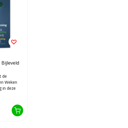
Bijleveld
t de
eren Weken
g in deze