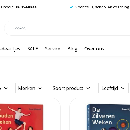
es nodig? 06 45440688
Voor thuis, school en coaching
adeautjes
SALE
Service
Blog
Over ons
p
Merken
Soort product
Leeftijd