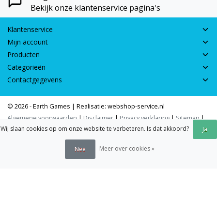
Bekijk onze klantenservice pagina's
Klantenservice
Mijn account
Producten
Categorieën
Contactgegevens
© 2026 - Earth Games | Realisatie:
webshop-service.nl
Algemene voorwaarden
|
Disclaimer
|
Privacy verklaring
|
Sitemap
|
Wij slaan cookies op om onze website te verbeteren. Is dat akkoord?
RSS Feed
Ja
Meer over cookies »
Nee