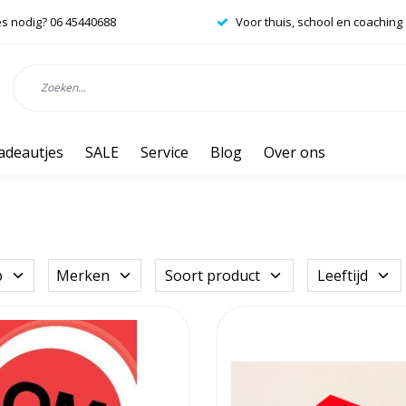
es nodig? 06 45440688
Voor thuis, school en coaching
adeautjes
SALE
Service
Blog
Over ons
p
Merken
Soort product
Leeftijd