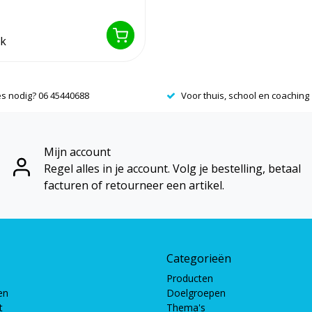
jk
es nodig? 06 45440688
Voor thuis, school en coaching
Mijn account
Regel alles in je account. Volg je bestelling, betaal
facturen of retourneer een artikel.
Categorieën
Producten
en
Doelgroepen
t
Thema's