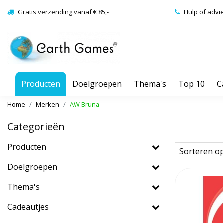
Gratis verzending vanaf € 85,-
Hulp of advi
Producten
Doelgroepen
Thema's
Top 10
C
Home
Merken
AW Bruna
Categorieën
Producten
Sorteren o
Doelgroepen
Thema's
Cadeautjes