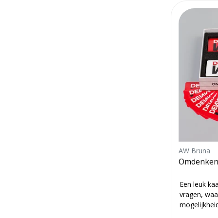
AW Bruna
Omdenken 
Een leuk ka
vragen, waa
mogelijkhei
wer...