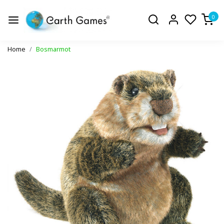
0
Home
Bosmarmot
Vorige
Volge