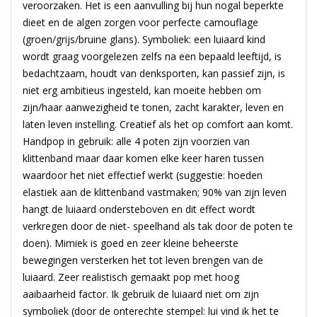
veroorzaken. Het is een aanvulling bij hun nogal beperkte
dieet en de algen zorgen voor perfecte camouflage
(groen/grijs/bruine glans). Symboliek: een luiaard kind
wordt graag voorgelezen zelfs na een bepaald leeftijd, is
bedachtzaam, houdt van denksporten, kan passief zijn, is
niet erg ambitieus ingesteld, kan moeite hebben om
zijn/haar aanwezigheid te tonen, zacht karakter, leven en
laten leven instelling. Creatief als het op comfort aan komt.
Handpop in gebruik: alle 4 poten zijn voorzien van
klittenband maar daar komen elke keer haren tussen
waardoor het niet effectief werkt (suggestie: hoeden
elastiek aan de klittenband vastmaken; 90% van zijn leven
hangt de luiaard ondersteboven en dit effect wordt
verkregen door de niet- speelhand als tak door de poten te
doen). Mimiek is goed en zeer kleine beheerste
bewegingen versterken het tot leven brengen van de
luiaard. Zeer realistisch gemaakt pop met hoog
aaibaarheid factor. Ik gebruik de luiaard niet om zijn
symboliek (door de onterechte stempel: lui vind ik het te