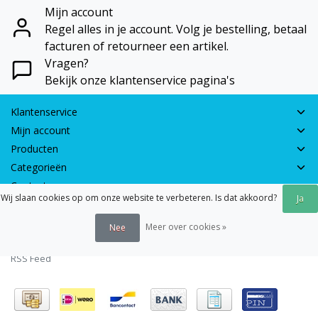
Mijn account
Regel alles in je account. Volg je bestelling, betaal
facturen of retourneer een artikel.
Vragen?
Bekijk onze klantenservice pagina's
Klantenservice
Mijn account
Producten
Categorieën
Contactgegevens
Wij slaan cookies op om onze website te verbeteren. Is dat akkoord?
Ja
© 2026 - Earth Games | Realisatie:
webshop-service.nl
Meer over cookies »
Nee
Algemene voorwaarden
|
Disclaimer
|
Privacy verklaring
|
Sitemap
|
RSS Feed