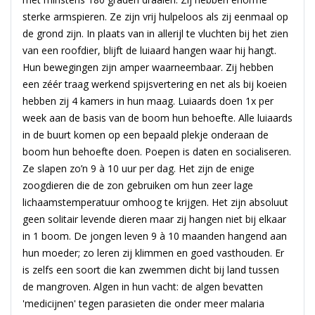
sterke armspieren. Ze zijn vrij hulpeloos als zij eenmaal op
de grond zijn. In plaats van in allerijl te vluchten bij het zien
van een roofdier, blijft de luiaard hangen waar hij hangt.
Hun bewegingen zijn amper waarneembaar. Zij hebben
een zéér traag werkend spijsvertering en net als bij koeien
hebben zij 4 kamers in hun maag. Luiaards doen 1x per
week aan de basis van de boom hun behoefte. Alle luiaards
in de buurt komen op een bepaald plekje onderaan de
boom hun behoefte doen. Poepen is daten en socialiseren.
Ze slapen zo’n 9 à 10 uur per dag. Het zijn de enige
zoogdieren die de zon gebruiken om hun zeer lage
lichaamstemperatuur omhoog te krijgen. Het zijn absoluut
geen solitair levende dieren maar zij hangen niet bij elkaar
in 1 boom. De jongen leven 9 à 10 maanden hangend aan
hun moeder; zo leren zij klimmen en goed vasthouden. Er
is zelfs een soort die kan zwemmen dicht bij land tussen
de mangroven. Algen in hun vacht: de algen bevatten
'medicijnen' tegen parasieten die onder meer malaria