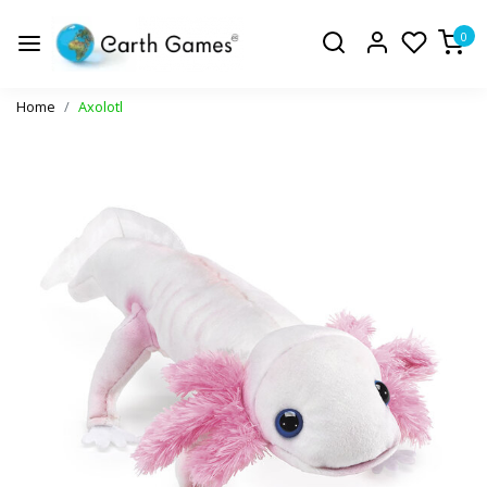
0
Home
Axolotl
Vorige
Volge