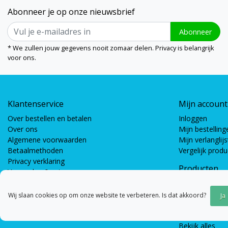
Abonneer je op onze nieuwsbrief
Abonneer
* We zullen jouw gegevens nooit zomaar delen. Privacy is belangrijk
voor ons.
Klantenservice
Mijn account
Over bestellen en betalen
Inloggen
Over ons
Mijn bestelling
Algemene voorwaarden
Mijn verlanglijs
Betaalmethoden
Vergelijk prod
Privacy verklaring
Producten
Verzenden & retourneren
Coöperatieve s
Bewegingsspel
Wij slaan cookies op om onze website te verbeteren. Is dat akkoord?
Ja
Gespreksspell
Bouwspellen &
Bekijk alles