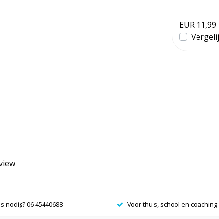
bomen om je 
EUR 11,99
Vergeli
eview
es nodig? 06 45440688
Voor thuis, school en coaching