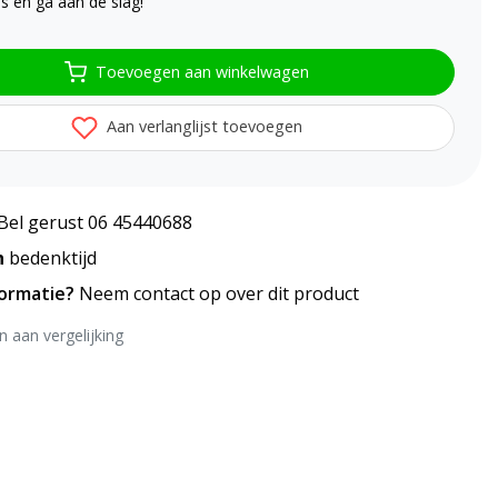
s en ga aan de slag!
Toevoegen aan winkelwagen
Aan verlanglijst toevoegen
Bel gerust 06 45440688
n
bedenktijd
formatie?
Neem contact op over dit product
 aan vergelijking