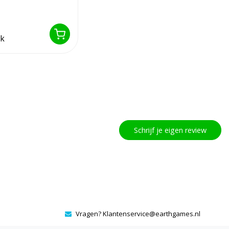
heen, leuk voor in...
jk
Schrijf je eigen review
Vragen?
Klantenservice@earthgames.nl