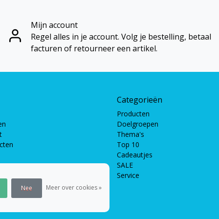
Mijn account
Regel alles in je account. Volg je bestelling, betaal
facturen of retourneer een artikel.
Categorieën
Producten
en
Doelgroepen
t
Thema's
ucten
Top 10
Cadeautjes
SALE
Service
pellen
len
Meer over cookies »
Nee
en
 puzzels