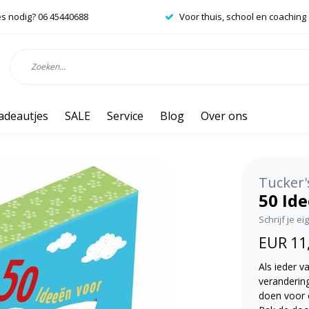
es nodig? 06 45440688
Voor thuis, school en coaching
adeautjes
SALE
Service
Blog
Over ons
Tucker'
50 Id
Schrijf je e
EUR 11
Als ieder v
veranderin
doen voor o