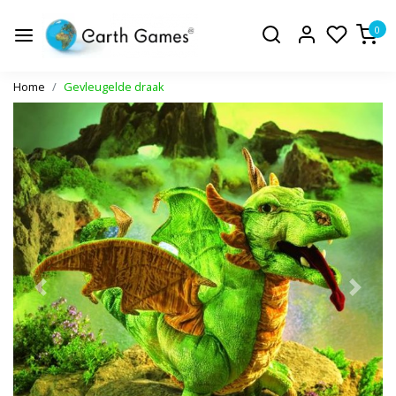
0
Home
Gevleugelde draak
Vorige
Volge