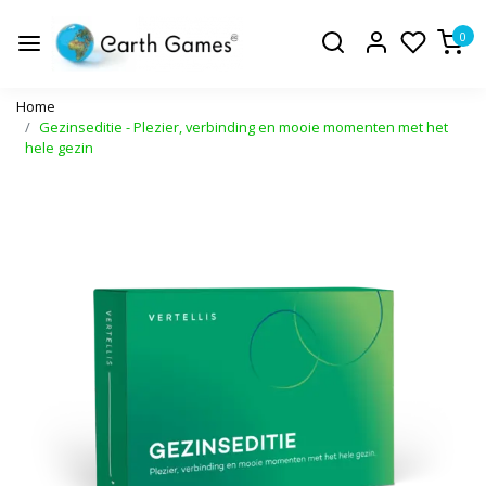
0
Home
Gezinseditie - Plezier, verbinding en mooie momenten met het
hele gezin
Vorige
Volge