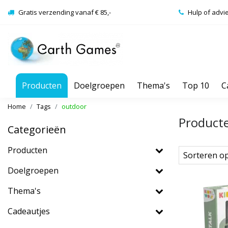
Gratis verzending vanaf € 85,-
Hulp of advi
Producten
Doelgroepen
Thema's
Top 10
C
Home
Tags
outdoor
Product
Categorieën
Producten
Sorteren o
Doelgroepen
Thema's
Cadeautjes