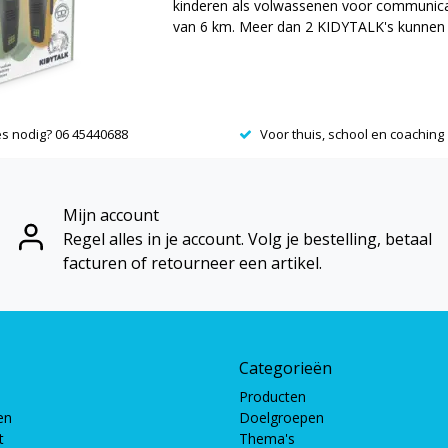
kinderen als volwassenen voor communica
van 6 km. Meer dan 2 KIDYTALK's kunnen
Oplaadbare lithium batterij. Riemclip en za
beschikbaar.
es nodig? 06 45440688
Voor thuis, school en coaching
Mijn account
Regel alles in je account. Volg je bestelling, betaal
facturen of retourneer een artikel.
Categorieën
Producten
en
Doelgroepen
t
Thema's