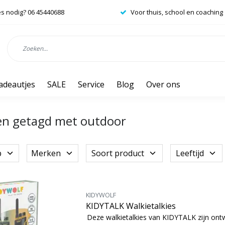
es nodig? 06 45440688
Voor thuis, school en coaching
adeautjes
SALE
Service
Blog
Over ons
en getagd met outdoor
p
Merken
Soort product
Leeftijd
KIDYWOLF
KIDYTALK Walkietalkies
Deze walkietalkies van KIDYTALK zijn on