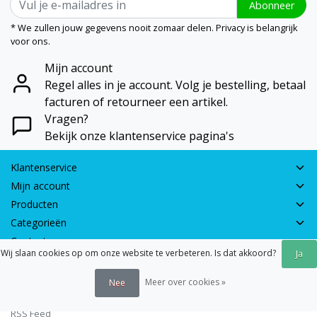
Abonneer
* We zullen jouw gegevens nooit zomaar delen. Privacy is belangrijk
voor ons.
Mijn account
Regel alles in je account. Volg je bestelling, betaal
facturen of retourneer een artikel.
Vragen?
Bekijk onze klantenservice pagina's
Klantenservice
Mijn account
Producten
Categorieën
Contactgegevens
Wij slaan cookies op om onze website te verbeteren. Is dat akkoord?
Ja
© 2026 - Earth Games | Realisatie:
webshop-service.nl
Meer over cookies »
Nee
Algemene voorwaarden
|
Disclaimer
|
Privacy verklaring
|
Sitemap
|
RSS Feed