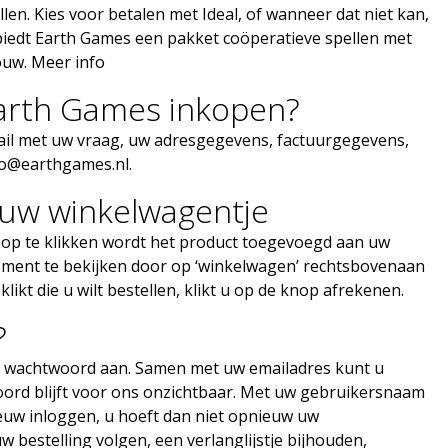
en. Kies voor betalen met Ideal, of wanneer dat niet kan,
 biedt Earth Games een pakket coöperatieve spellen met
ouw.
Meer info
arth Games inkopen?
mail met uw vraag, uw adresgegevens, factuurgegevens,
fo@earthgames.nl
.
 uw winkelwagentje
r op te klikken wordt het product toegevoegd aan uw
oment te bekijken door op ‘winkelwagen’ rechtsbovenaan
likt die u wilt bestellen, klikt u op de knop afrekenen.
?
en wachtwoord aan. Samen met uw emailadres kunt u
ord blijft voor ons onzichtbaar. Met uw gebruikersnaam
uw inloggen, u hoeft dan niet opnieuw uw
 bestelling volgen, een verlanglijstje bijhouden,