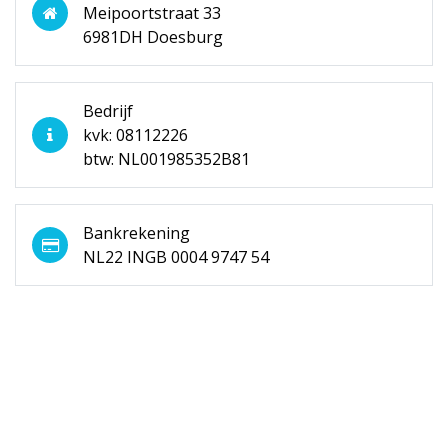
Meipoortstraat 33
6981DH Doesburg
Bedrijf
kvk: 08112226
btw: NL001985352B81
Bankrekening
NL22 INGB 0004 9747 54