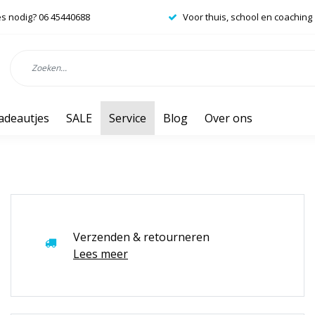
es nodig? 06 45440688
Voor thuis, school en coaching
adeautjes
SALE
Service
Blog
Over ons
Verzenden & retourneren
Lees meer