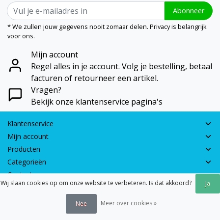
Abonneer
* We zullen jouw gegevens nooit zomaar delen. Privacy is belangrijk
voor ons.
Mijn account
Regel alles in je account. Volg je bestelling, betaal
facturen of retourneer een artikel.
Vragen?
Bekijk onze klantenservice pagina's
Klantenservice
Mijn account
Producten
Categorieën
Contactgegevens
Wij slaan cookies op om onze website te verbeteren. Is dat akkoord?
Ja
© 2026 - Earth Games | Realisatie:
webshop-service.nl
Meer over cookies »
Nee
Algemene voorwaarden
|
Disclaimer
|
Privacy verklaring
|
Sitemap
|